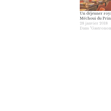
Un déjeuner roya
Méchoui du Prin
28 janvier 2018
Dans "Gastronom
Navigation
de
l’article