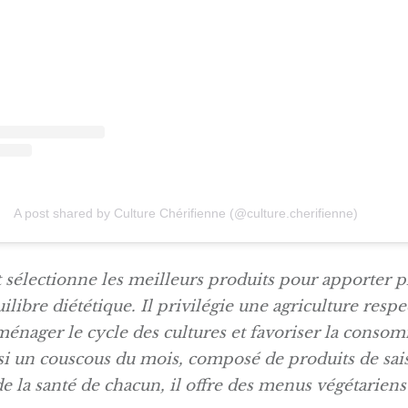
A post shared by Culture Chérifienne (@culture.cherifienne)
 sélectionne les meilleurs produits pour apporter pl
quilibre diététique. Il privilégie une agriculture resp
 ménager le cycle des cultures et favoriser la conso
si un couscous du mois, composé de produits de sai
e la santé de chacun, il offre des menus végétariens