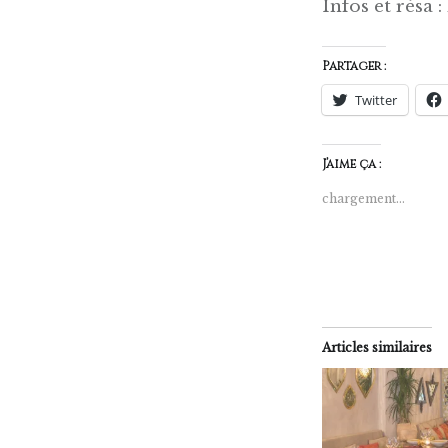
Infos et résa 
Partager :
Twitter
J’aime ça :
chargement…
Articles similaires