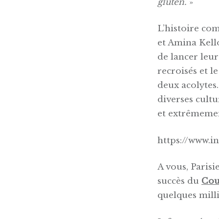
gluten.
»
L’histoire co
et Amina Kell
de lancer leur
recroisés et le
deux acolytes.
diverses cult
et extrêmeme
https://www.
A vous, Parisi
succès du
Cou
quelques mill