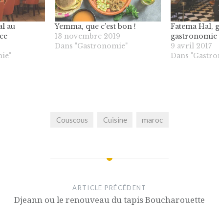
l au
Yemma, que c’est bon !
Fatema Hal, 
ce
13 novembre 2019
gastronomie
Dans "Gastronomie"
9 avril 2017
ie"
Dans "Gastr
Couscous
Cuisine
maroc
ARTICLE PRÉCÉDENT
Djeann ou le renouveau du tapis Boucharouette