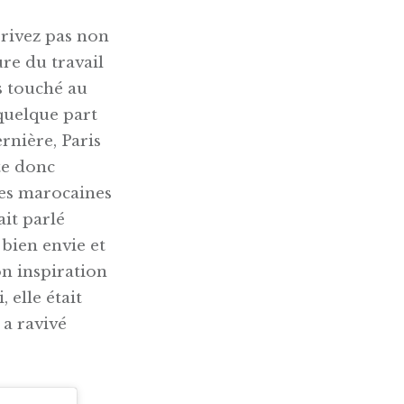
rrivez pas non
ure du travail
s touché au
 quelque part
rnière, Paris
te donc
ses marocaines
ait parlé
bien envie et
n inspiration
 elle était
 a ravivé