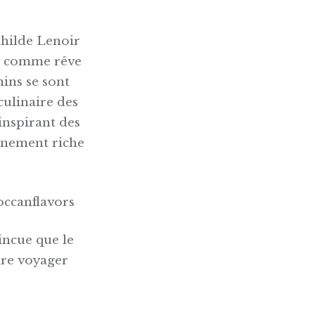
thilde Lenoir
nt comme rêve
mins se sont
 culinaire des
’inspirant des
inement riche
ccanflavors
aincue que le
ire voyager