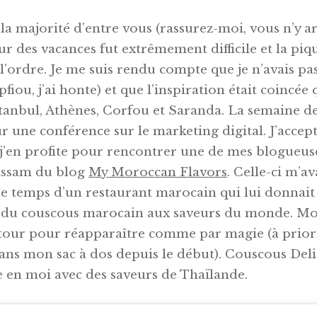
 majorité d’entre vous (rassurez-moi, vous n’y a
tour des vacances fut extrêmement difficile et la piq
l’ordre. Je me suis rendu compte que je n’avais pa
fiou, j’ai honte) et que l’inspiration était coincée
stanbul, Athènes, Corfou et Saranda. La semaine de
r une conférence sur le marketing digital. J’accep
et j’en profite pour rencontrer une de mes blogueu
tissam du blog
My Moroccan Flavors
. Celle-ci m’av
e temps d’un restaurant marocain qui lui donnait 
 du couscous marocain aux saveurs du monde. Mo
 tour pour réapparaître comme par magie (à priori,
ans mon sac à dos depuis le début). Couscous Deli
e en moi avec des saveurs de Thaïlande.