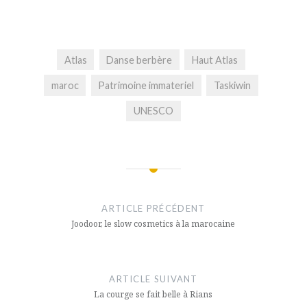
Atlas
Danse berbère
Haut Atlas
maroc
Patrimoine immateriel
Taskiwin
UNESCO
Navigation
de
ARTICLE PRÉCÉDENT
l’article
Joodoor, le slow cosmetics à la marocaine
ARTICLE SUIVANT
La courge se fait belle à Rians