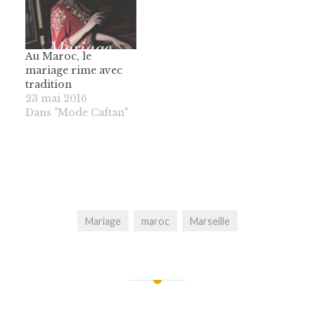
Au Maroc, le
mariage rime avec
tradition
23 mai 2016
Dans "Mode Caftan"
Mariage
maroc
Marseille
Navigation