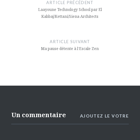
de
ARTICLE PRÉCÉDENT
l’article
Laayoune Technology School par El
Kabbaj/Kettani/Siena Architects
ARTICLE SUIVANT
Ma pause détente à l’Escale Zen
Un commentaire
AJOUTEZ LE VOTRE